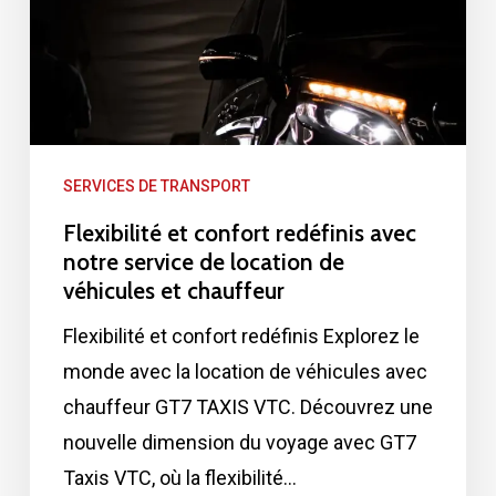
notre
service
de
location
de
SERVICES DE TRANSPORT
véhicules
Flexibilité et confort redéfinis avec
et
notre service de location de
chauffeur
véhicules et chauffeur
Flexibilité et confort redéfinis Explorez le
monde avec la location de véhicules avec
chauffeur GT7 TAXIS VTC. Découvrez une
nouvelle dimension du voyage avec GT7
Taxis VTC, où la flexibilité…