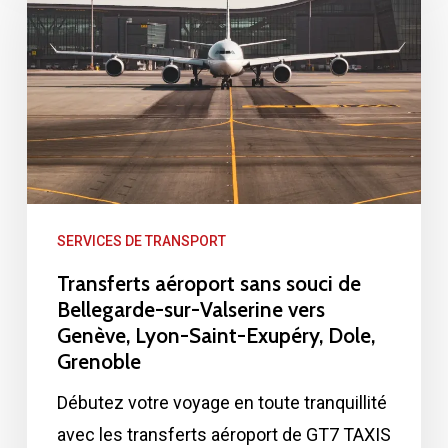
sans
souci
de
Bellegarde-
sur-
Valserine
vers
SERVICES DE TRANSPORT
Genève,
Lyon-
Transferts aéroport sans souci de
Bellegarde-sur-Valserine vers
Saint-
Genève, Lyon-Saint-Exupéry, Dole,
Exupéry,
Grenoble
Dole,
Débutez votre voyage en toute tranquillité
Grenoble
avec les transferts aéroport de GT7 TAXIS