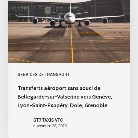
sans
souci
de
Bellegarde-
sur-
Valserine
vers
Genève,
SERVICES DE TRANSPORT
Lyon-
Transferts aéroport sans souci de
Saint-
Bellegarde-sur-Valserine vers Genève,
Exupéry,
Lyon-Saint-Exupéry, Dole, Grenoble
Dole,
GT7 TAXIS VTC
Grenoble
novembre 28, 2023