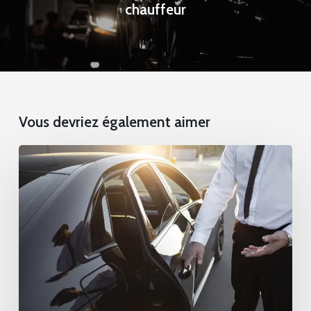
chauffeur
Vous devriez également aimer
Navettes
spéciales,
la
signature
d’élégance
pour
des
événements