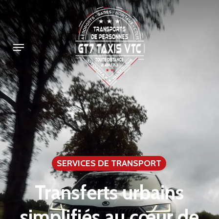
Skip
to
main
Menu
content
SERVICES DE TRANSPORT
Transferts urbains
simplifiés au cœur de