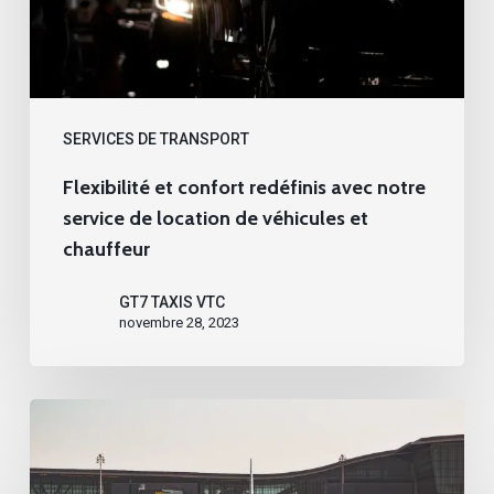
service
de
location
de
SERVICES DE TRANSPORT
véhicules
Flexibilité et confort redéfinis avec notre
et
service de location de véhicules et
chauffeur
chauffeur
GT7 TAXIS VTC
novembre 28, 2023
Transferts
aéroport
sans