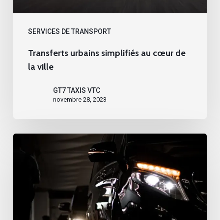
ville
SERVICES DE TRANSPORT
Transferts urbains simplifiés au cœur de
la ville
GT7 TAXIS VTC
novembre 28, 2023
Flexibilité
et
confort
redéfinis
avec
notre