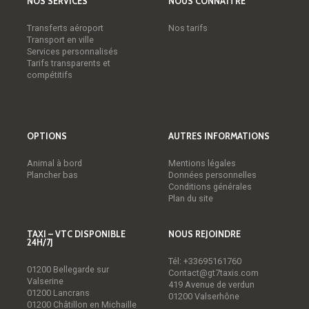
NOS SERVICES
NOUS CONNAÎTRE
Transferts aéroport
Nos tarifs
Transport en ville
Services personnalisés
Tarifs transparents et
compétitifs
OPTIONS
AUTRES INFORMATIONS
Animal à bord
Mentions légales
Plancher bas
Données personnelles
Conditions générales
Plan du site
TAXI – VTC DISPONIBLE
NOUS REJOINDRE
24H/7J
Tél:
+33695161760
01200 Bellegarde sur
Contact@gt7taxis.com
Valserine
419 Avenue de verdun
01200 Lancrans
01200 Valserhône
01200 Châtillon en Michaille