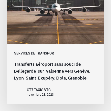
souci
de
Bellegarde-
sur-
Valserine
vers
Genève,
SERVICES DE TRANSPORT
Lyon-
Transferts aéroport sans souci de
Saint-
Bellegarde-sur-Valserine vers Genève,
Exupéry,
Lyon-Saint-Exupéry, Dole, Grenoble
Dole,
GT7 TAXIS VTC
Grenoble
novembre 28, 2023