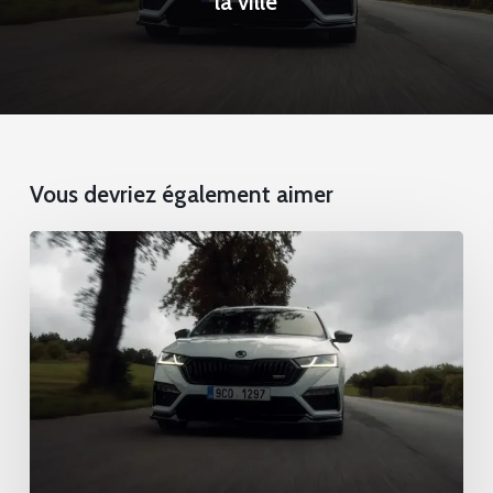
la ville
Vous devriez également aimer
Transferts
urbains
simplifiés
au
cœur
de
la