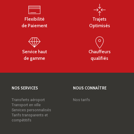
Cette option est soumise à la condition de
disposer de deux voitures, permettant ainsi aux
Flexibilité
Trajets
chauffeurs de maximiser leurs opportunités
de Paiement
Optimisés
professionnelles. Cette dualité dans les services
de taxi et VTC offre une flexibilité accrue, mais
nécessite une gestion prudente des ressources
Service haut
Chauffeurs
de gamme
qualifiés
pour répondre aux exigences spécifiques de
chaque secteur.
NOS SERVICES
NOUS CONNAÎTRE
Transferts aéroport
Nos tarifs
Transport en ville
Services personnalisés
Tarifs transparents et
compétitifs